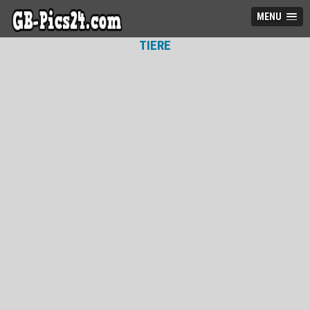
MENU
TIERE