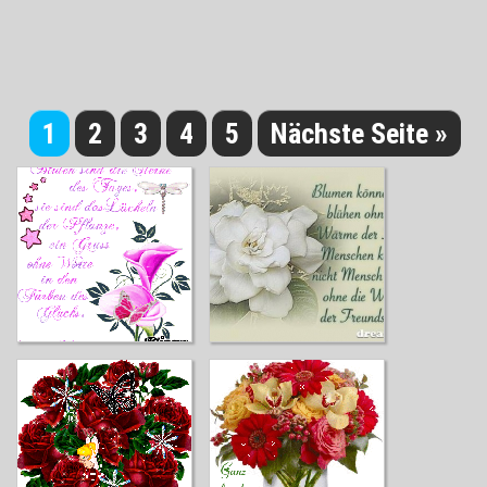
1
2
3
4
5
Nächste Seite »