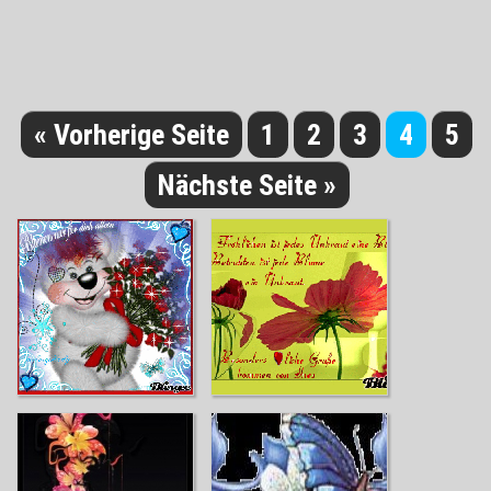
« Vorherige Seite
1
2
3
4
5
Nächste Seite »