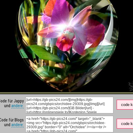
Code für Jappy
code k
und
andere:
Code für Blogs
code k
und
andere: