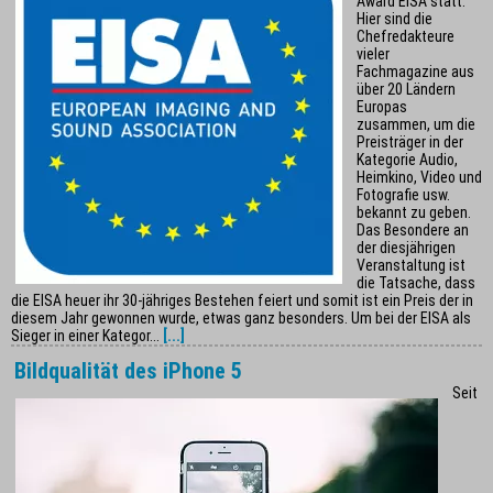
Award EISA statt.
Hier sind die
Chefredakteure
vieler
Fachmagazine aus
über 20 Ländern
Europas
zusammen, um die
Preisträger in der
Kategorie Audio,
Heimkino, Video und
Fotografie usw.
bekannt zu geben.
Das Besondere an
der diesjährigen
Veranstaltung ist
die Tatsache, dass
die EISA heuer ihr 30-jähriges Bestehen feiert und somit ist ein Preis der in
diesem Jahr gewonnen wurde, etwas ganz besonders. Um bei der EISA als
Sieger in einer Kategor...
[...]
Bildqualität des iPhone 5
Seit