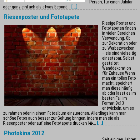
Person, für einen Jubilar
oder ganz einfach als etwas Besond...
[...]
Riesenposter und Fototapete
Riesige Poster und
Fototapeten finden
in vielen Bereichen
Verwendung. Ob
zur Dekoration oder
zu Werbezwecken
– sie sind vielseitig
einsetzbar. Selbst
gestaltet
Wanddekoration
für Zuhause Wenn
man ein tolles Foto
macht, speichert
man diese häufig
ab oder lässt es im
besten Fall im
Format 9x13
entwickeln, um es
zu rahmen oder in einem Fotoalbum einzuordnen. Allerdings kann man
schöne Fotos auch besser zur Geltung bringen, indem man sie als
Riesenposter oder auf eine Fototapete drucken l�...
[...]
Photokina 2012
Seit einigen Jahren