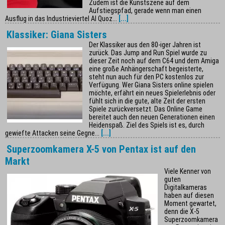
Zudem ist die Kunstszene auf dem
Aufstiegspfad, gerade wenn man einen
Ausflug in das Industrieviertel Al Quoz...
[...]
Klassiker: Giana Sisters
Der Klassiker aus den 80-iger Jahren ist
zurück. Das Jump and Run Spiel wurde zu
dieser Zeit noch auf dem C64 und dem Amiga
eine große Anhängerschaft begeisterte,
steht nun auch für den PC kostenlos zur
Verfügung. Wer Giana Sisters online spielen
möchte, erfährt ein neues Spielerlebnis oder
fühlt sich in die gute, alte Zeit der ersten
Spiele zurückversetzt. Das Online Game
bereitet auch den neuen Generationen einen
Heidenspaß. Ziel des Spiels ist es, durch
gewiefte Attacken seine Gegne...
[...]
Superzoomkamera X-5 von Pentax ist auf den
Markt
Viele Kenner von
guten
Digitalkameras
haben auf diesen
Moment gewartet,
denn die X-5
Superzoomkamera