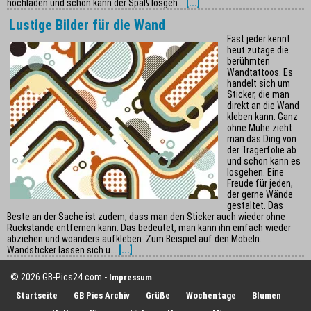
hochladen und schon kann der Spaß losgeh...
[...]
Lustige Bilder für die Wand
Fast jeder kennt
heut zutage die
berühmten
Wandtattoos. Es
handelt sich um
Sticker, die man
direkt an die Wand
kleben kann. Ganz
ohne Mühe zieht
man das Ding von
der Trägerfolie ab
und schon kann es
losgehen. Eine
Freude für jeden,
der gerne Wände
gestaltet. Das
Beste an der Sache ist zudem, dass man den Sticker auch wieder ohne
Rückstände entfernen kann. Das bedeutet, man kann ihn einfach wieder
abziehen und woanders aufkleben. Zum Beispiel auf den Möbeln.
Wandsticker lassen sich ü...
[...]
© 2026 GB-Pics24.com -
Impressum
Startseite
GB Pics Archiv
Grüße
Wochentage
Blumen