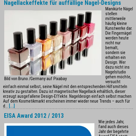
Nagellackeffekte für auffällige Nagel-Designs
Manikürte Nägel
stellen
mittlerweile
häufig kleine
Kunstwerke dar.
Die Fingernägel
werden heute
nicht nur
bemalt,
sondern sie
erhalten ein
Design. Wer
dazu nicht ins
Nagelstudio
gehen möchte,
Bild von Bruno /Germany auf Pixabay
versucht
einfach einmal selbst, seine Nägel mit den entsprechenden Hilfsmitteln
kreativ zu gestalten. Dazu ist magnetischer Nagellack erhältlich, dieser
erzeugt ausgefallene Design-Effekte. Nageldesign einfach selbst machen
Auf dem Kosmetikmarkt erscheinen immer wieder neue Trends – auch für
d...
[...]
EISA Award 2012 / 2013
Wie jedes Jahr,
fand auch dieses
Jahr der begehrte