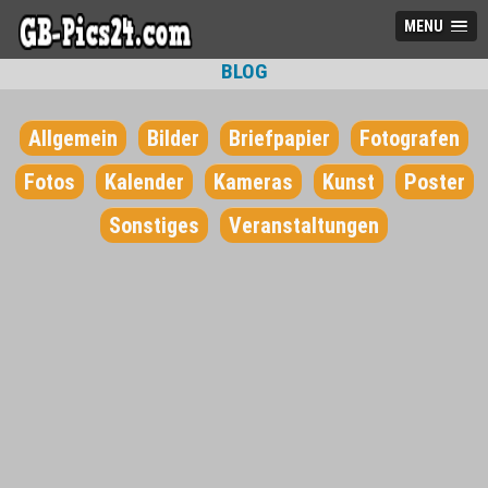
MENU
BLOG
Allgemein
Bilder
Briefpapier
Fotografen
Fotos
Kalender
Kameras
Kunst
Poster
Sonstiges
Veranstaltungen