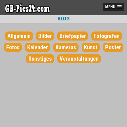
MENU
BLOG
Allgemein
Bilder
Briefpapier
Fotografen
Fotos
Kalender
Kameras
Kunst
Poster
Sonstiges
Veranstaltungen