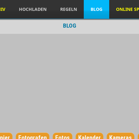
HIV
HOCHLADEN
REGELN
BLOG
ONLINE SP
BLOG
pier
Fotografen
Fotos
Kalender
Kameras