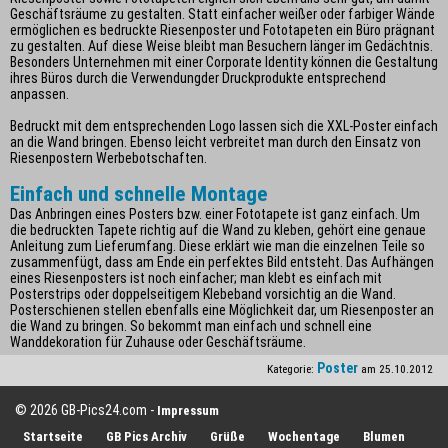
Geschäftsräume zu gestalten. Statt einfacher weißer oder farbiger Wände
ermöglichen es bedruckte Riesenposter und Fototapeten ein Büro prägnant
zu gestalten. Auf diese Weise bleibt man Besuchern länger im Gedächtnis.
Besonders Unternehmen mit einer Corporate Identity können die Gestaltung
ihres Büros durch die Verwendungder Druckprodukte entsprechend
anpassen.
Bedruckt mit dem entsprechenden Logo lassen sich die XXL-Poster einfach
an die Wand bringen. Ebenso leicht verbreitet man durch den Einsatz von
Riesenpostern Werbebotschaften.
Einfach und schnelle Montage
Das Anbringen eines Posters bzw. einer Fototapete ist ganz einfach. Um
die bedruckten Tapete richtig auf die Wand zu kleben, gehört eine genaue
Anleitung zum Lieferumfang. Diese erklärt wie man die einzelnen Teile so
zusammenfügt, dass am Ende ein perfektes Bild entsteht. Das Aufhängen
eines Riesenposters ist noch einfacher; man klebt es einfach mit
Posterstrips oder doppelseitigem Klebeband vorsichtig an die Wand.
Posterschienen stellen ebenfalls eine Möglichkeit dar, um Riesenposter an
die Wand zu bringen. So bekommt man einfach und schnell eine
Wanddekoration für Zuhause oder Geschäftsräume.
Poster
Kategorie:
am 25.10.2012
© 2026 GB-Pics24.com -
Impressum
Startseite
GB Pics Archiv
Grüße
Wochentage
Blumen