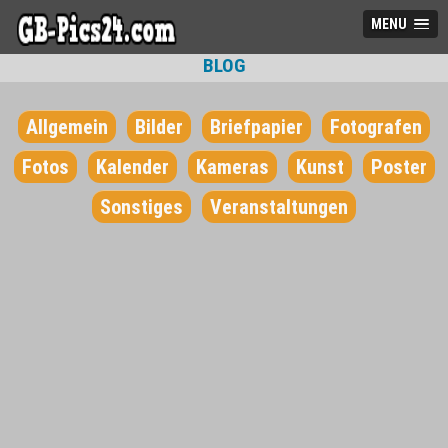
MENU
BLOG
Allgemein
Bilder
Briefpapier
Fotografen
Fotos
Kalender
Kameras
Kunst
Poster
Sonstiges
Veranstaltungen