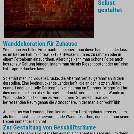
Selbst
gestaltet
Wanddekoration für Zuhause
Wenn man ein tolles Foto macht, speichert man diese häufig ab oder lässt
es im besten Fall im Format 9x13 entwickeln, um es zu rahmen oder in
einem Fotoalbum einzuordnen. Allerdings kann man schöne Fotos auch
besser zur Geltung bringen, indem man sie als Riesenposter oder auf eine
Fototapete drucken lässt.
So erhält man individuelle Drucke, die Alternativen zu gerahmten Bildern
darstellen. Eine beeindruckende Landschaft, die an den letzten Urlaub
erinnert oder eine tolle Gartenpflanze, die man im Sommer fotografiert hat-
dies und mehr kann als Fototapete gedruckt werden, um kahle Wände in
Wohn- oder Schlafzimmer zu verschönern. So verleiht man dem
betreffenden Raum genau die Atmosphäre, in der man sich wohlfühlt.
Auch Fotos von Freunden, Familien oder dem Lieblingshaustieren ergeben
als Riesenposter eine hervorragende Wanddekoration, durch die man seine
Lieben immer bei sich hat.
Zur Gestaltung von Geschäftsräume
Riesenposter sowie Fototapeten eignen sich ebenfalls sehr gut, um damit