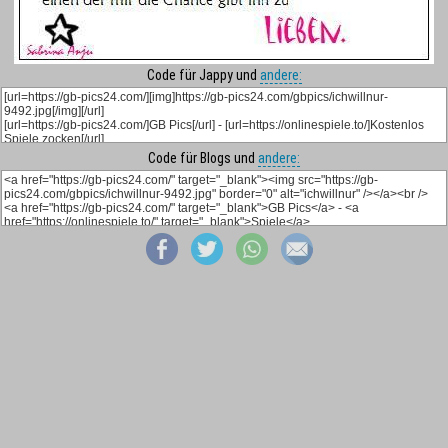
Code für Jappy und
andere:
Code für Blogs und
andere: