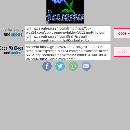
Code für Jappy
code k
und
andere:
Code für Blogs
code k
und
andere: