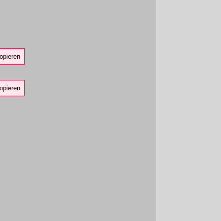
opieren
opieren