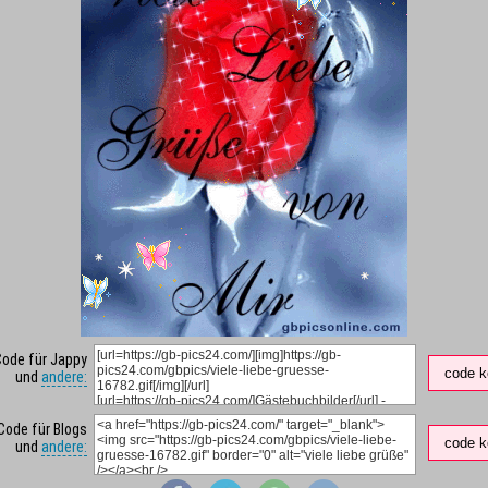
Code für Jappy
code k
und
andere:
Code für Blogs
code k
und
andere: