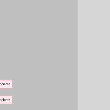
opieren
opieren