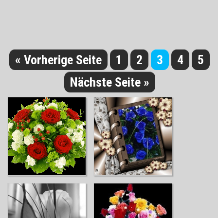
« Vorherige Seite
1
2
3
4
5
Nächste Seite »