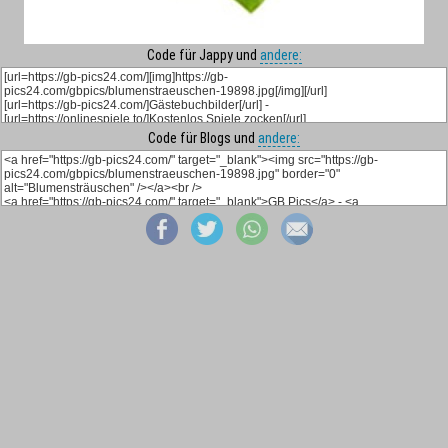
Code für Jappy und
andere:
Code für Blogs und
andere: