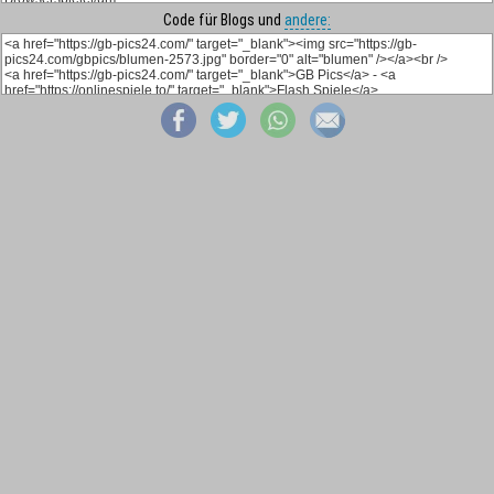
Code für Blogs und
andere: