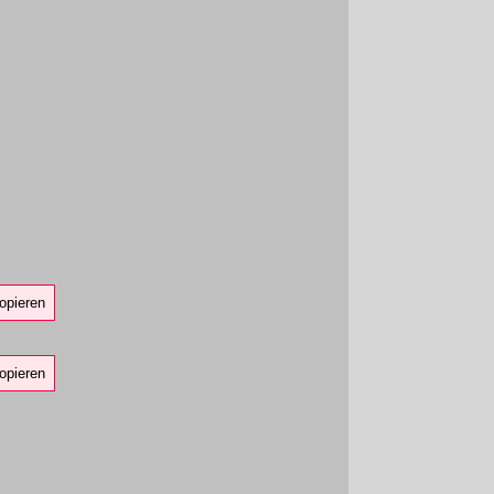
opieren
opieren