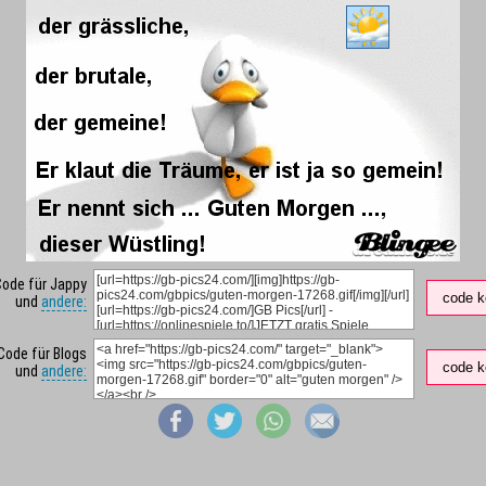
Code für Jappy
code k
und
andere:
Code für Blogs
code k
und
andere: