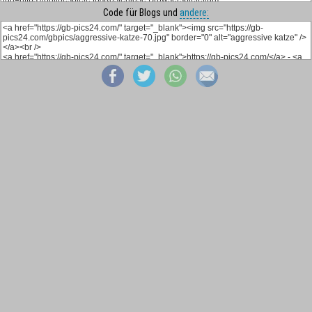
Code für Blogs und
andere: