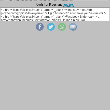
Code für Blogs und
andere: