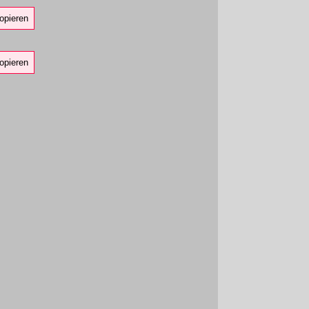
opieren
opieren