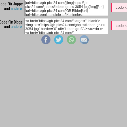
Code für Jappy
code k
und
andere:
Code für Blogs
code k
und
andere: