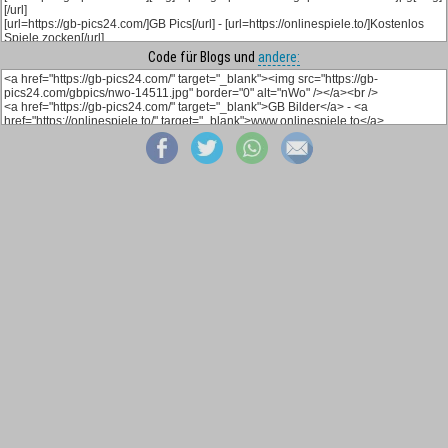
Code für Blogs und
andere: