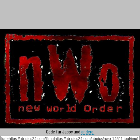
Code für Jappy und
andere: