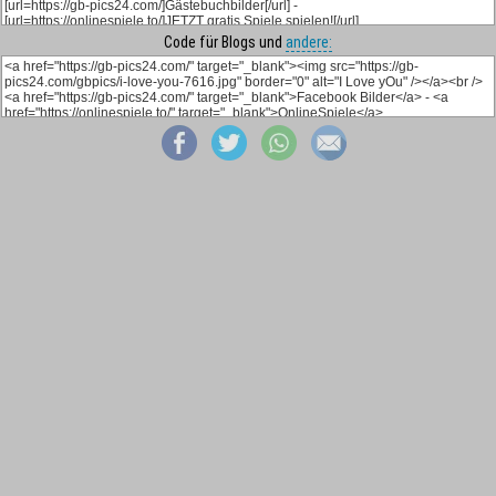
Code für Blogs und
andere: