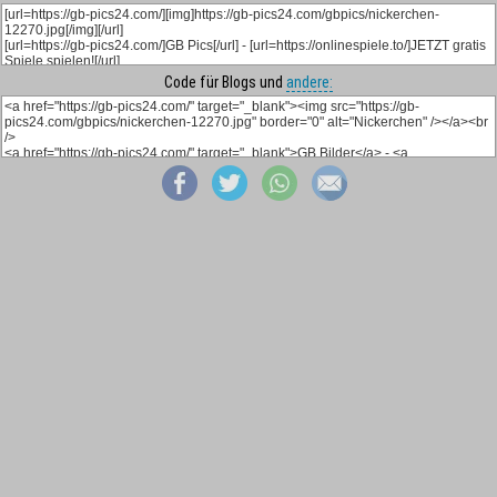
Code für Blogs und
andere: