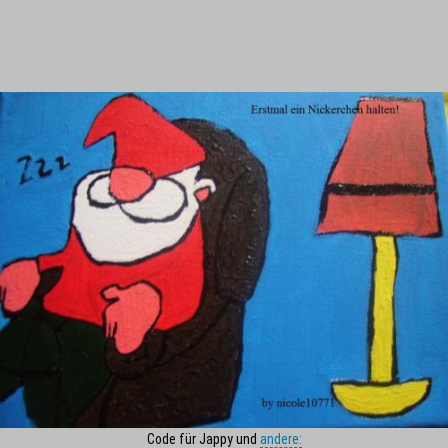
Code für Jappy und
andere: