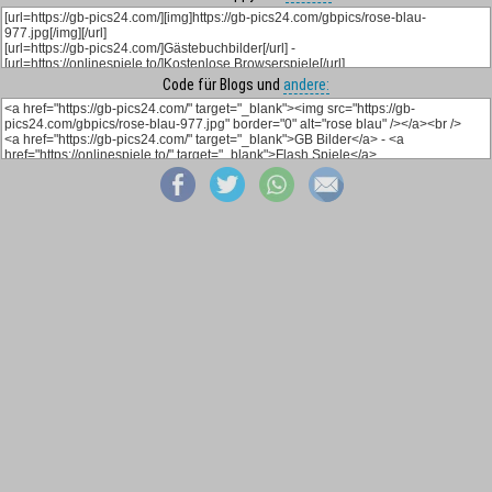
Code für Blogs und
andere: