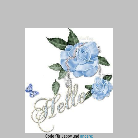
Code für Jappy und
andere: