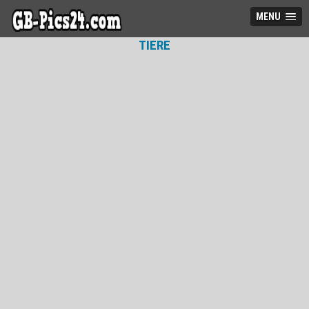
MENU
TIERE