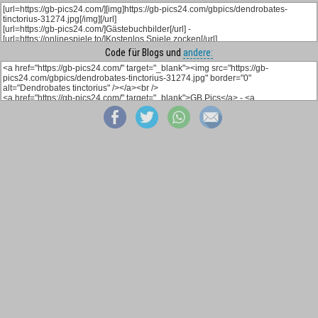
Code für Blogs und
andere: