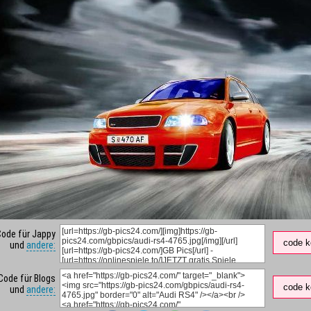
Code für Jappy
code k
und
andere:
Code für Blogs
code k
und
andere: