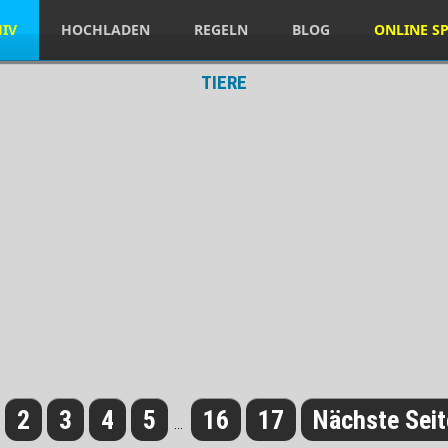
HIV
HOCHLADEN
REGELN
BLOG
ONLINE SP
TIERE
2
3
4
5
16
17
Nächste Seit
...