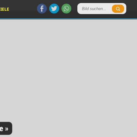
IELE
e »