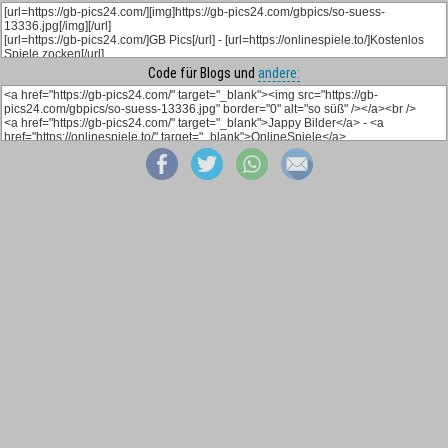
Code für Blogs und
andere: