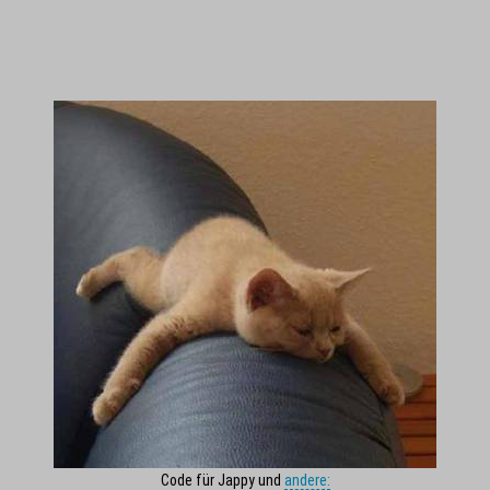
Code für Jappy und
andere: