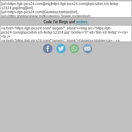
Code für Blogs und
andere: