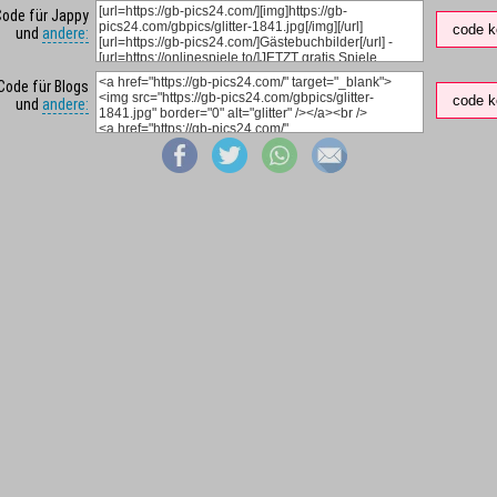
Code für Jappy
code k
und
andere:
Code für Blogs
code k
und
andere: