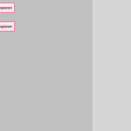
opieren
opieren