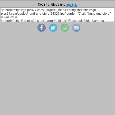
Code für Blogs und
andere: