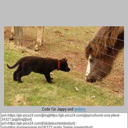
Code für Jappy und
andere: