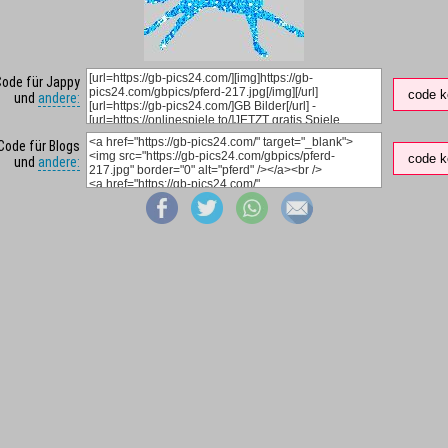
Code für Jappy
code k
und
andere:
Code für Blogs
code k
und
andere: