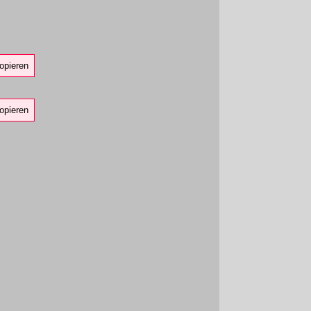
opieren
opieren