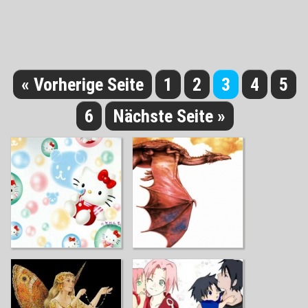
« Vorherige Seite
1
2
3
4
5
6
Nächste Seite »