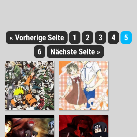
« Vorherige Seite
1
2
3
4
5
6
Nächste Seite »