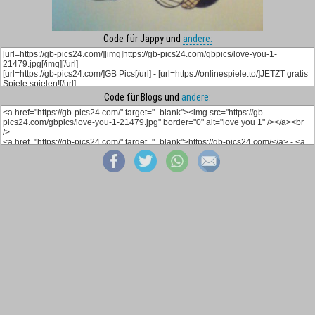
Code für Jappy und
andere:
Code für Blogs und
andere: