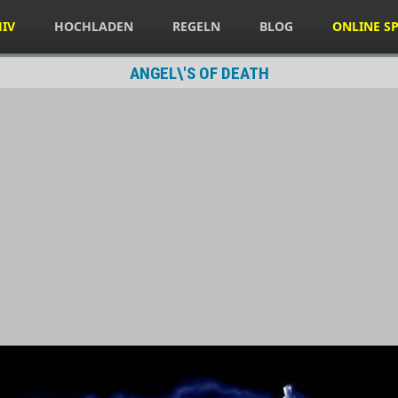
HIV
HOCHLADEN
REGELN
BLOG
ONLINE SP
ANGEL\'S OF DEATH