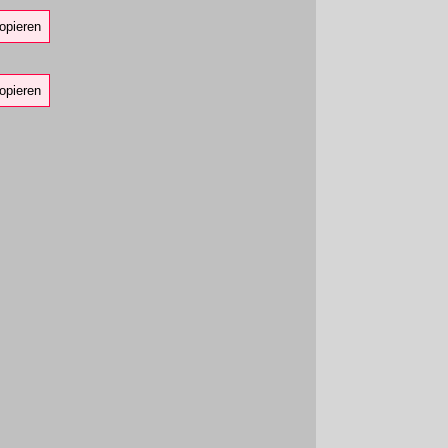
opieren
opieren