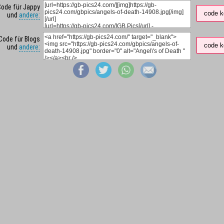
Code für Jappy
code k
und
andere:
Code für Blogs
code k
und
andere: