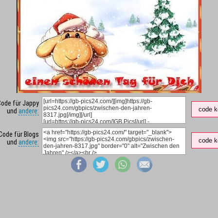
Code für Jappy
code k
und
andere:
Code für Blogs
code k
und
andere: