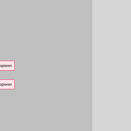
opieren
opieren