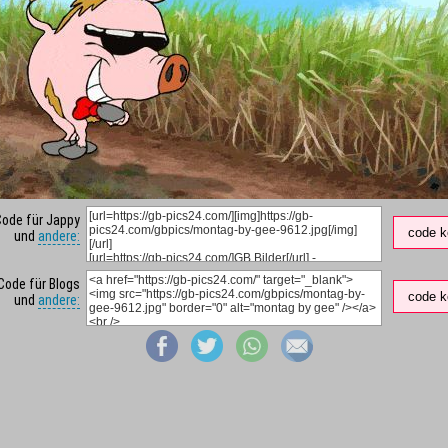
Code für Jappy
code k
und
andere:
Code für Blogs
code k
und
andere: