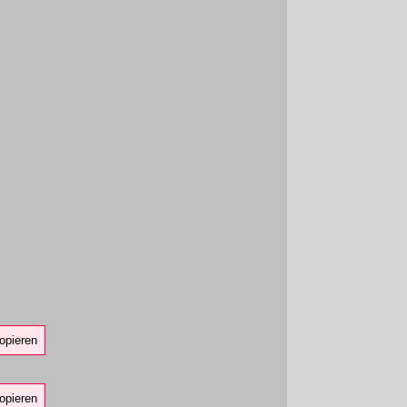
opieren
opieren