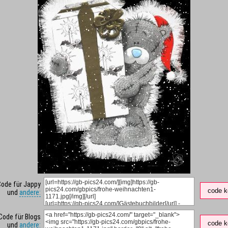
Code für Jappy
code k
und
andere:
Code für Blogs
code k
und
andere: