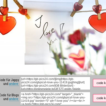
Code für Jappy
code k
und
andere:
Code für Blogs
code k
und
andere: