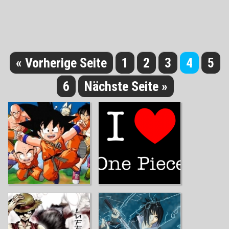
« Vorherige Seite
1
2
3
4
5
6
Nächste Seite »