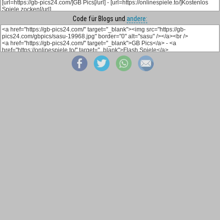
Code für Blogs und
andere: