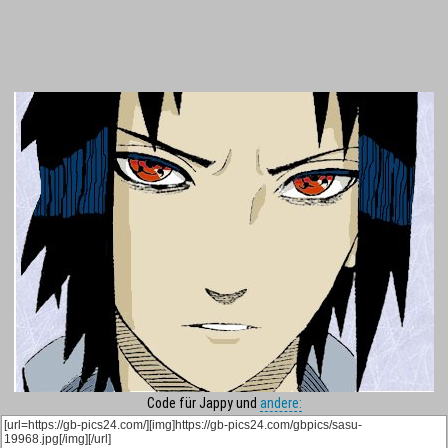
Code für Jappy und
andere: