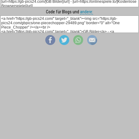
Code für Blogs und
andere: