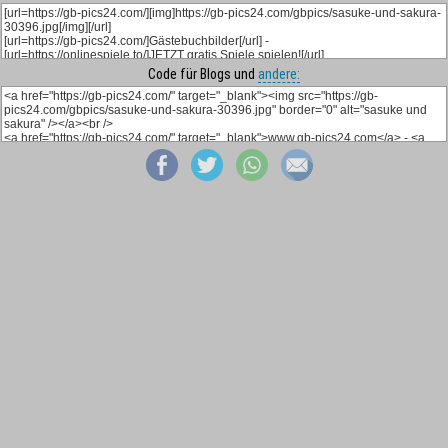
Code für Blogs und
andere: