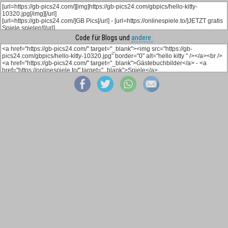
Code für Blogs und
andere: