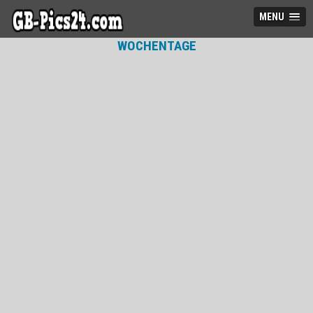
MENU
WOCHENTAGE