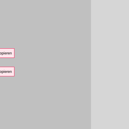
opieren
opieren