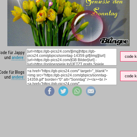
Code für Jappy
code k
und
andere:
Code für Blogs
code k
und
andere: