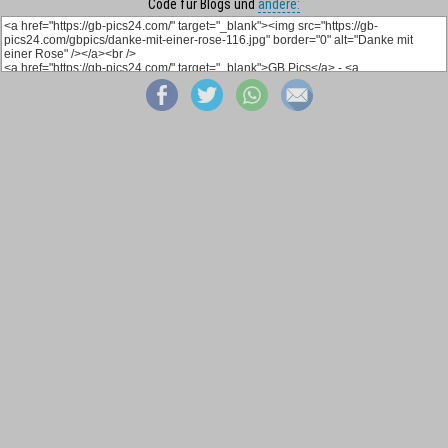
Code für Blogs und
andere: