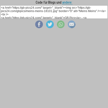
Code für Blogs und
andere: