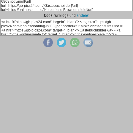
Code für Blogs und
andere: