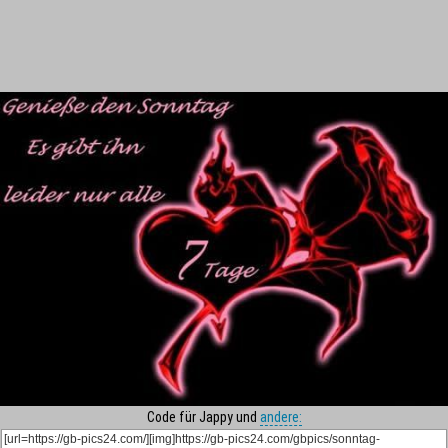
Code für Jappy und
andere: