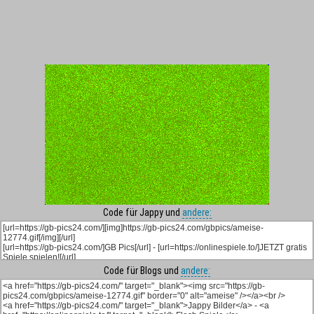
Code für Jappy und
andere:
Code für Blogs und
andere: